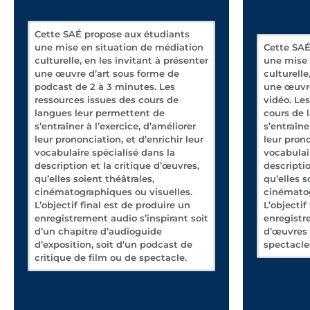
Cette SAÉ propose aux étudiants
une mise en situation de médiation
Cette SAÉ
culturelle, en les invitant à présenter
une mise 
une œuvre d’art sous forme de
culturelle
podcast de 2 à 3 minutes. Les
une œuvre
ressources issues des cours de
vidéo. Le
langues leur permettent de
cours de 
s’entraîner à l’exercice, d’améliorer
s’entraîne
leur prononciation, et d’enrichir leur
leur prono
vocabulaire spécialisé dans la
vocabulai
description et la critique d’œuvres,
descriptio
qu’elles soient théâtrales,
qu’elles s
cinématographiques ou visuelles.
cinématog
L’objectif final est de produire un
L’objectif
enregistrement audio s’inspirant soit
enregistr
d’un chapitre d’audioguide
d’œuvres 
d’exposition, soit d’un podcast de
spectacle
critique de film ou de spectacle.