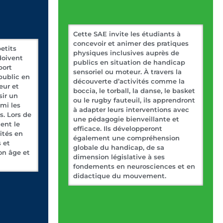
Cette SAE invite les étudiants à
concevoir et animer des pratiques
petits
physiques inclusives auprès de
doivent
publics en situation de handicap
port
sensoriel ou moteur. À travers la
public en
découverte d’activités comme la
eur et
boccia, le torball, la danse, le basket
sir un
ou le rugby fauteuil, ils apprendront
rmi les
à adapter leurs interventions avec
s. Lors de
une pédagogie bienveillante et
lent le
efficace. Ils développeront
ités en
également une compréhension
 et
globale du handicap, de sa
on âge et
dimension législative à ses
fondements en neurosciences et en
didactique du mouvement.