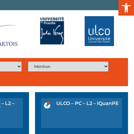
Ouvrir l
– L2 –
ULCO – PC – L2 – IQuanPE
f