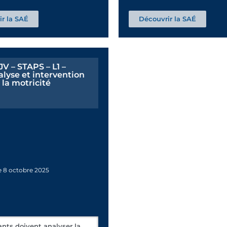
r la SAÉ
Découvrir la SAÉ
V – STAPS – L1 –
lyse et intervention
 la motricité
e
8 octobre 2025
ants doivent analyser la