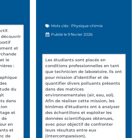
Mots clés :
Physique-chimie
tif.
Publié le
9 février 2026
e découvrir
ortif
ement et
archande
et le
Les étudiants sont placés en
ières :
conditions professionnelles en tant
que technicien de laboratoire. Ils ont
raphique
pour mission d’identifier et de
 des
quantifier divers polluants présents
étude du
dans des matrices
git
environnementales (air, eau, sol).
nts dans
Afin de réaliser cette mission, les
tion
binômes d’étudiants ont à analyser
rtage et
des échantillons et exploiter les
n de
données scientifiques obtenues,
pour en
avec pour objectif de confronter
ants et
leurs résultats entre eux
nc de
(intercomparaison).