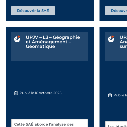
Découvrir la SAÉ
Découvri
UPJV – L3 – Géographie
UPJ
et Aménagement –
Ana
Géomatique
sur
Publié le
16 octobre 2025
Publié l
Cette SAÉ aborde l'analyse des
Les étudi