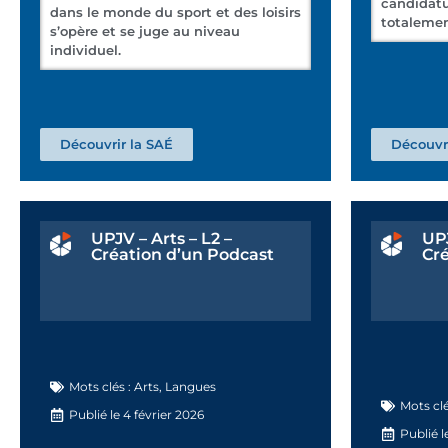
candidatur
dans le monde du sport et des loisirs
totalemen
s’opère et se juge au niveau
individuel.
Découvrir la SAÉ
Découvri
UPJV – Arts – L2 –
UPJ
Création d’un Podcast
Cré
Mots clés :
Arts
,
Langues
Mots clé
Publié le
4 février 2026
Publié l