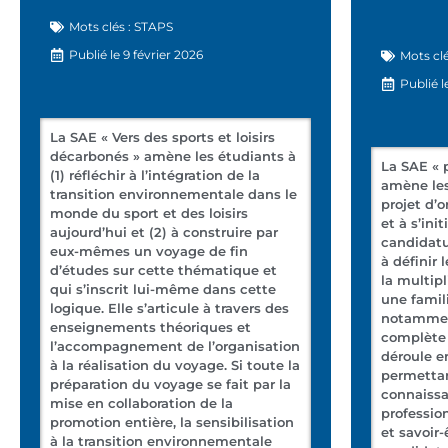
Mots clés :
STAPS
Publié le
9 février 2026
Mots clé
Publié l
La SAE « Vers des sports et loisirs
décarbonés » amène les étudiants à
La SAE « 
(1) réfléchir à l’intégration de la
amène les
transition environnementale dans le
projet d’o
monde du sport et des loisirs
et à s’ini
aujourd’hui et (2) à construire par
candidatu
eux-mêmes un voyage de fin
à définir 
d’études sur cette thématique et
la multip
qui s’inscrit lui-même dans cette
une famili
logique. Elle s’articule à travers des
notammen
enseignements théoriques et
complète 
l’accompagnement de l’organisation
déroule e
à la réalisation du voyage. Si toute la
permettan
préparation du voyage se fait par la
connaissa
mise en collaboration de la
profession
promotion entière, la sensibilisation
et savoir
à la transition environnementale