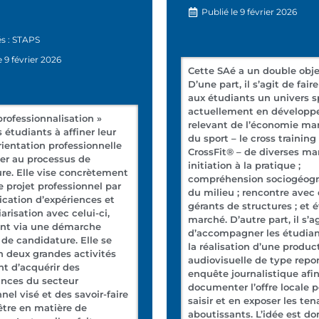
Publié le
9 février 2026
s :
STAPS
e
9 février 2026
Cette SAé a un double objec
D’une part, il s’agit de fair
aux étudiants un univers sp
actuellement en développ
professionnalisation »
relevant de l’économie m
 étudiants à affiner leur
du sport – le cross training 
rientation professionnelle
CrossFit® – de diverses man
tier au processus de
initiation à la pratique ;
re. Elle vise concrètement
compréhension sociogéog
le projet professionnel par
du milieu ; rencontre avec
lication d’expériences et
gérants de structures ; et 
arisation avec celui-ci,
marché. D’autre part, il s’a
t via une démarche
d’accompagner les étudia
de candidature. Elle se
la réalisation d’une produc
n deux grandes activités
audiovisuelle de type repo
t d’acquérir des
enquête journalistique afi
nces du secteur
documenter l’offre locale 
nel visé et des savoir-faire
saisir et en exposer les ten
-être en matière de
aboutissants. L’idée est do