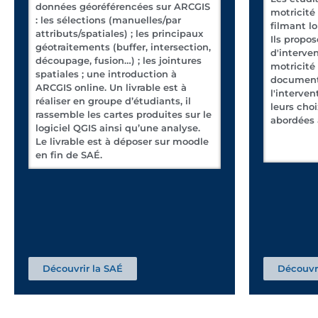
données géoréférencées sur ARCGIS
motricité 
: les sélections (manuelles/par
filmant lo
attributs/spatiales) ; les principaux
Ils propo
géotraitements (buffer, intersection,
d'interve
découpage, fusion…) ; les jointures
motricité 
spatiales ; une introduction à
document
ARCGIS online. Un livrable est à
l'intervent
réaliser en groupe d’étudiants, il
leurs cho
rassemble les cartes produites sur le
abordées 
logiciel QGIS ainsi qu’une analyse.
Le livrable est à déposer sur moodle
en fin de SAÉ.
Découvrir la SAÉ
Découvri