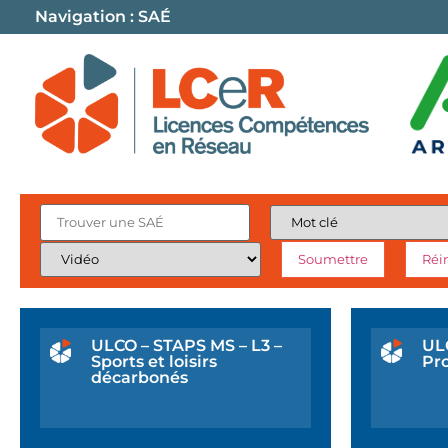
Navigation :
SAÉ
ULCO – STAPS MS – L3 –
ULC
Sports et loisirs
Pro
décarbonés