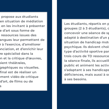
 propose aux étudiants
en situation de médiation
Les étudiants, répartis en 
, en les invitant à présenter
groupes (2 à 3 étudiants), 
 d’art sous forme de
concevoir une séance de s
s ressources issues des
adapté à destination d’un 
langues leur permettent de
situation de handicap mot
r à l’exercice, d’améliorer
psychique. Ils doivent choi
nciation, et d’enrichir leur
type d’activité sportive pa
re spécialisé dans la
trois cours de TD ressource
n et la critique d’œuvres,
la séance finale, ils accueil
oient théâtrales,
public et animent les activ
raphiques ou visuelles.
s’adaptant à ses handicaps
 final est de réaliser un
déficiences, mais aussi à s
ement vidéo de critique
à ses besoins.
d’art, de films ou de
s