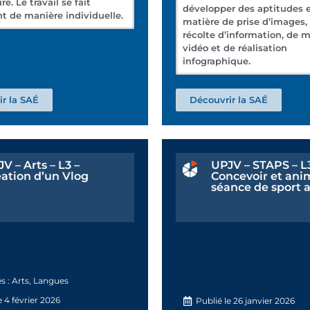
e. Le travail se fait
développer des aptitudes 
t de manière individuelle.
matière de prise d’images,
récolte d’information, de 
vidéo et de réalisation
infographique.
r la SAÉ
Découvrir la SAÉ
V – Arts – L3 –
UPJV – STAPS – L3
ation d’un Vlog
Concevoir et ani
séance de sport 
s :
Arts
,
Langues
e
4 février 2026
Publié le
26 janvier 2026